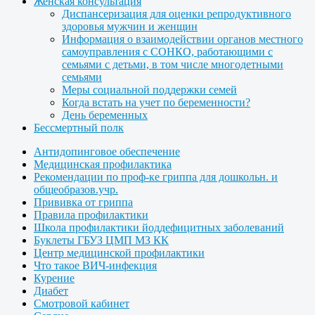
Женская консультация
Диспансеризация для оценки репродуктивного
здоровья мужчин и женщин
Информация о взаимодействии органов местного
самоуправления с СОНКО, работающими с
семьями с детьми, в том числе многодетными
семьями
Меры социальной поддержки семей
Когда встать на учет по беременности?
День беременных
Бессмертный полк
Антидопинговое обеспечение
Медицинская профилактика
Рекомендации по проф-ке гриппа для дошкольн. и
общеобразов.учр.
Прививка от гриппа
Правила профилактики
Школа профилактики йоддефицитных заболеваний
Буклеты ГБУЗ ЦМП МЗ КК
Центр медицинской профилактики
Что такое ВИЧ-инфекция
Курение
Диабет
Смотровой кабинет