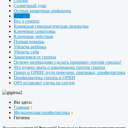
Сердце
Солнечный удар
Острые кишечные инфекции
Гигиена
Все о гриппе
Крымская геморрагическая лихорадка
Ключевые симптомы
Ключевые действия
Первая помощь
Уберечь ребёнка
Уберечь себя
Защитимся от гриппа
Почему необходимо сделать прививку против гриппа?
Что нужно знать о вакцинации против гриппа
Грипп и ОРВИ: пути передачи, признаки, профилактика
Профилактика гриппа и ОРВИ
ОРЗ оставляет следы на сердце
Вы здесь:
Главная
Медицинская профилактика
Гигиена
Уважаемые пациенты!!! Внимание!!! Записаться на бесплатную вакцинацию против