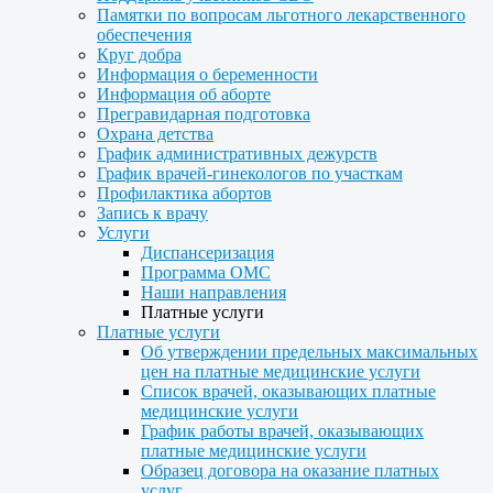
Памятки по вопросам льготного лекарственного
обеспечения
Круг добра
Информация о беременности
Информация об аборте
Прегравидарная подготовка
Охрана детства
График административных дежурств
График врачей-гинекологов по участкам
Профилактика абортов
Запись к врачу
Услуги
Диспансеризация
Программа ОМС
Наши направления
Платные услуги
Платные услуги
Об утверждении предельных максимальных
цен на платные медицинские услуги
Список врачей, оказывающих платные
медицинские услуги
График работы врачей, оказывающих
платные медицинские услуги
Образец договора на оказание платных
услуг