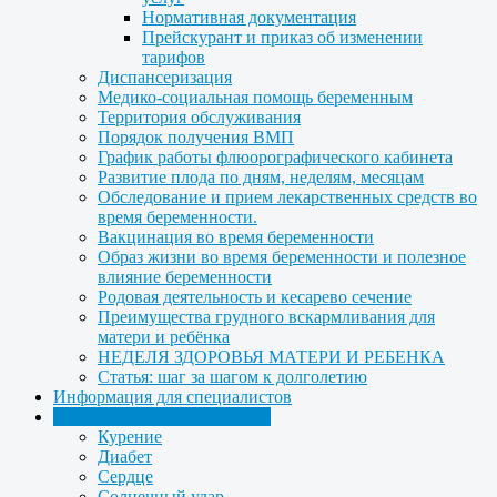
Нормативная документация
Прейскурант и приказ об изменении
тарифов
Диспансеризация
Медико-социальная помощь беременным
Территория обслуживания
Порядок получения ВМП
График работы флюорографического кабинета
Развитие плода по дням, неделям, месяцам
Обследование и прием лекарственных средств во
время беременности.
Вакцинация во время беременности
Образ жизни во время беременности и полезное
влияние беременности
Родовая деятельность и кесарево сечение
Преимущества грудного вскармливания для
матери и ребёнка
НЕДЕЛЯ ЗДОРОВЬЯ МАТЕРИ И РЕБЕНКА
Статья: шаг за шагом к долголетию
Информация для специалистов
Медицинская профилактика
Курение
Диабет
Сердце
Солнечный удар