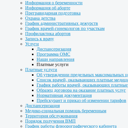
Информация о беременности
Информация об аборте
Прегравидарная подготовка
Охрана детства
График административных дежурств
График врачей-гинекологов по участкам
Профилактика абортов
Запись к врачу
Услуги
Диспансеризация
Программа ОМС
Наши направления
Платные услуги
Платные услуги
Об утверждении предельных максимальных ц
Список врачей, оказывающих платные медиц
График работы врачей, оказывающих платные
Образец договора на оказание платных услуг
Нормативная документация
Прейскурант и приказ об изменении тарифов
Диспансеризация
Медико-социальная помощь беременным
Территория обслуживания
Порядок получения ВМП
График работы флюорографического кабинета