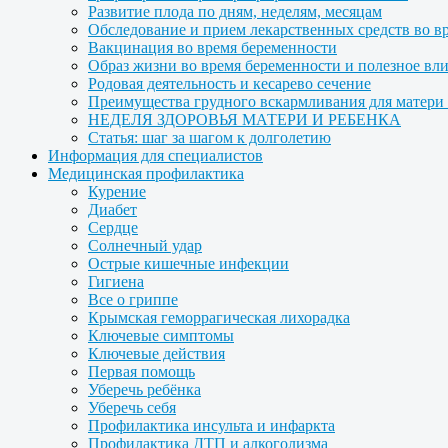
Развитие плода по дням, неделям, месяцам
Обследование и прием лекарственных средств во в
Вакцинация во время беременности
Образ жизни во время беременности и полезное вл
Родовая деятельность и кесарево сечение
Преимущества грудного вскармливания для матери и
НЕДЕЛЯ ЗДОРОВЬЯ МАТЕРИ И РЕБЕНКА
Статья: шаг за шагом к долголетию
Информация для специалистов
Медицинская профилактика
Курение
Диабет
Сердце
Солнечный удар
Острые кишечные инфекции
Гигиена
Все о гриппе
Крымская геморрагическая лихорадка
Ключевые симптомы
Ключевые действия
Первая помощь
Уберечь ребёнка
Уберечь себя
Профилактика инсульта и инфаркта
Профилактика ДТП и алкоголизма