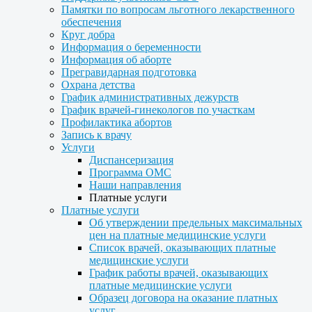
Памятки по вопросам льготного лекарственного
обеспечения
Круг добра
Информация о беременности
Информация об аборте
Прегравидарная подготовка
Охрана детства
График административных дежурств
График врачей-гинекологов по участкам
Профилактика абортов
Запись к врачу
Услуги
Диспансеризация
Программа ОМС
Наши направления
Платные услуги
Платные услуги
Об утверждении предельных максимальных
цен на платные медицинские услуги
Список врачей, оказывающих платные
медицинские услуги
График работы врачей, оказывающих
платные медицинские услуги
Образец договора на оказание платных
услуг