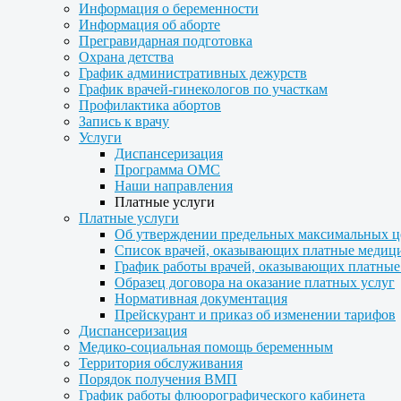
Информация о беременности
Информация об аборте
Прегравидарная подготовка
Охрана детства
График административных дежурств
График врачей-гинекологов по участкам
Профилактика абортов
Запись к врачу
Услуги
Диспансеризация
Программа ОМС
Наши направления
Платные услуги
Платные услуги
Об утверждении предельных максимальных ц
Список врачей, оказывающих платные медиц
График работы врачей, оказывающих платные
Образец договора на оказание платных услуг
Нормативная документация
Прейскурант и приказ об изменении тарифов
Диспансеризация
Медико-социальная помощь беременным
Территория обслуживания
Порядок получения ВМП
График работы флюорографического кабинета