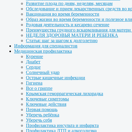
Развитие плода по дням, неделям, месяцам
Обследование и прием лекарственных средств во в
Вакцинация во время беременности
Образ жизни во время беременности и полезное вл
Родовая деятельность и кесарево сечение
Преимущества грудного вскармливания для матери и
НЕДЕЛЯ ЗДОРОВЬЯ МАТЕРИ И РЕБЕНКА
Статья: шаг за шагом к долголетию
Информация для специалистов
Медицинская профилактика
Курение
Диабет
Сердце
Солнечный удар
Острые кишечные инфекции
Гигиена
Все о гриппе
Крымская геморрагическая лихорадка
Ключевые симптомы
Ключевые действия
Первая помощь
Уберечь ребёнка
Уберечь себя
Профилактика инсульта и инфаркта
Профилактика ДТП и алкоголизма