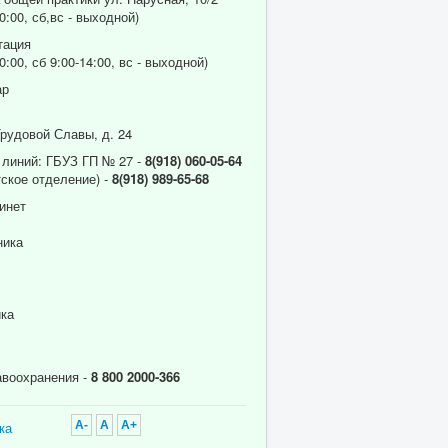
0:00, сб,вс - выходной)
тация
0:00, сб 9:00-14:00, вс - выходной)
ар
Трудовой Славы, д. 24
 линий: ГБУЗ ГП № 27 -
8(918) 060-05-64
ское отделение) -
8(918) 989-65-68
инет
ника
ика
авоохранения -
8 800 2000-366
ка
A-
A
A+