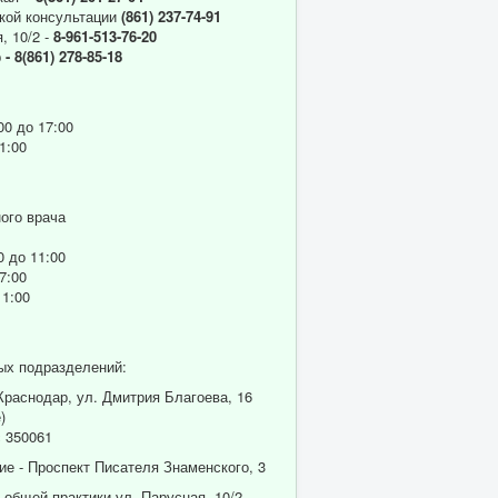
кой консультации
(861) 237-74-91
, 10/2 -
8-961-513-76-20
р
- 8(861) 278-85-18
00 до 17:00
1:00
ого врача
0 до 11:00
7:00
11:00
ых подразделений:
 Краснодар, ул. Дмитрия Благоева, 16
)
 350061
ие - Проспект Писателя Знаменского, 3
 общей практики ул. Парусная, 10/2