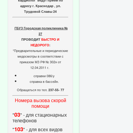
кардиолог ведут прием по
адресу г. Краснодар , ул.
Трудовой Славы 24
ГБУЗ Городская поликлиника №
27
ПРОВОДИТ
БЫСТРО И
НЕДОРОГО
:
*Предварительные и периодические
медосмотры в соответствии с
приказом МЗ РФ № 302н от
12.04.2011 г.
справки 086/у
справка в бассейн.
Обращаться по тел.
237-55- 77
Номера вызова скорой
помощи
03
"
" - для стационарных
телефонов
103
"
" - для всех видов