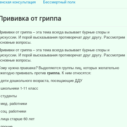
енская консультация
Бессмертный полк
Прививка от гриппа
Прививки от гриппа – эта тема всегда вызывает бурные споры и
дискуссии. И порой высказывания противоречат друг другу. Рассмотрим
основные вопросы.
Прививки от гриппа – эта тема всегда вызывает бурные споры и
дискуссии. И порой высказывания противоречат друг другу. Рассмотрим
основные вопросы.
Кому нужна прививка?
Выделяются группы лиц, которых желательно
ежегодно прививать против
гриппа
. К ним относятся:
- дети дошкольного возраста, посещающие ДДУ
- школьники 1-11 класс
- студенты
- мед. работники
- соц. работники
- лица старше 60 лет
- прочие