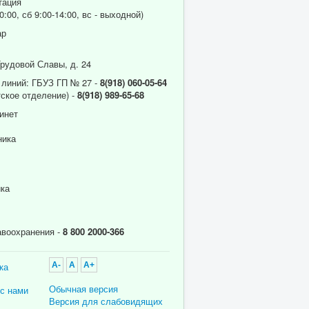
тация
0:00, сб 9:00-14:00, вс - выходной)
ар
Трудовой Славы, д. 24
 линий: ГБУЗ ГП № 27 -
8(918) 060-05-64
ское отделение) -
8(918) 989-65-68
инет
ника
ика
авоохранения -
8 800 2000-366
ка
A-
A
A+
Обычная версия
 с нами
Версия для слабовидящих