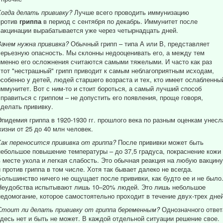
Когда делать прививку?
Лучше всего проводить иммунизацию
против
гриппа
в период с сентября по декабрь.
Иммунитет после
вакцинации вырабатывается уже через четырнадцать дней.
Зачем нужна прививка?
Обычный грипп – типа А или В, представляет
серьезную опасность. Мы склонны недооценивать его, а между тем
именно его осложнения считаются самыми тяжелыми. И часто как раз
этот "нестрашный" грипп приводит к самым неблагоприятным исходам,
особенно у детей, людей старшего возраста и тех, кто имеет ослабленны
иммунитет. Вот с ним-то и стоит бороться, а самый лучший способ
справиться с гриппом – не допустить его появления, проще говоря,
сделать прививку.
Эпидемия гриппа в 1920-1930 гг. прошлого века по разным оценкам унесл
жизни от 25 до 40 млн человек.
Как переносится прививка от гриппа?
После прививки может быть
небольшое повышение температуры – до 37,5 градуса, покраснение кожи
в месте укола и легкая слабость. Это обычная реакция на любую вакцину
и против гриппа в том числе. Хотя так бывает далеко не всегда.
Большинство ничего не ощущает после прививки, как будто ее и не было
Неудобства испытывают лишь 10–20% людей. Это лишь небольшое
недомогание, которое самостоятельно проходит в течение двух-трех дней
Стоит ли делать прививку от гриппа беременным?
Однозначного ответ
здесь нет и быть не может. В каждой отдельной ситуации решение свое.