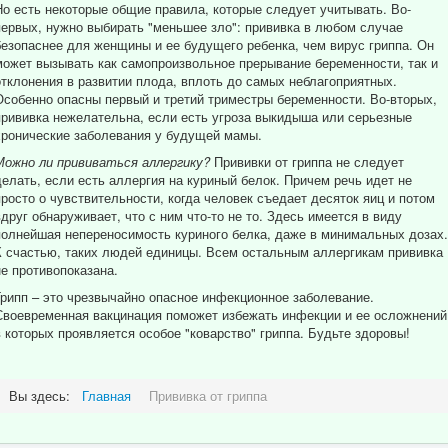
Но есть некоторые общие правила, которые следует учитывать. Во-
первых, нужно выбирать "меньшее зло": прививка в любом случае
безопаснее для женщины и ее будущего ребенка, чем вирус гриппа. Он
может вызывать как самопроизвольное прерывание беременности, так и
отклонения в развитии плода, вплоть до самых неблагоприятных.
Особенно опасны первый и третий триместры беременности. Во-вторых,
прививка нежелательна, если есть угроза выкидыша или серьезные
хронические заболевания у будущей мамы.
Можно ли прививаться аллергику?
Прививки от гриппа не следует
делать, если есть аллергия на куриный белок. Причем речь идет не
просто о чувствительности, когда человек съедает десяток яиц и потом
вдруг обнаруживает, что с ним что-то не то. Здесь имеется в виду
полнейшая непереносимость куриного белка, даже в минимальных дозах.
К счастью, таких людей единицы. Всем остальным аллергикам прививка
не противопоказана.
Грипп – это чрезвычайно опасное инфекционное заболевание.
Своевременная вакцинация поможет избежать инфекции и ее осложнений
в которых проявляется особое "коварство" гриппа. Будьте здоровы!
Вы здесь:
Главная
Прививка от гриппа