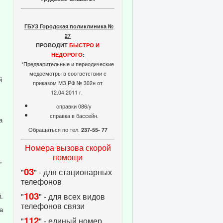
ГБУЗ Городская поликлиника №
27
ПРОВОДИТ
БЫСТРО И
НЕДОРОГО
:
*Предварительные и периодические
медосмотры в соответствии с
й
приказом МЗ РФ № 302н от
12.04.2011 г.
справки 086/у
справка в бассейн.
а
Обращаться по тел.
237-55- 77
Номера вызова скорой
помощи
,
03
"
" - для стационарных
.
телефонов
103
"
" - для всех видов
.
телефонов связи
а
112
"
" - единый номер