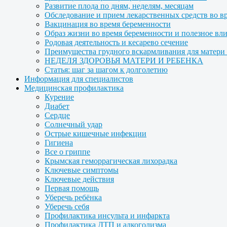
Развитие плода по дням, неделям, месяцам
Обследование и прием лекарственных средств во в
Вакцинация во время беременности
Образ жизни во время беременности и полезное вл
Родовая деятельность и кесарево сечение
Преимущества грудного вскармливания для матери и
НЕДЕЛЯ ЗДОРОВЬЯ МАТЕРИ И РЕБЕНКА
Статья: шаг за шагом к долголетию
Информация для специалистов
Медицинская профилактика
Курение
Диабет
Сердце
Солнечный удар
Острые кишечные инфекции
Гигиена
Все о гриппе
Крымская геморрагическая лихорадка
Ключевые симптомы
Ключевые действия
Первая помощь
Уберечь ребёнка
Уберечь себя
Профилактика инсульта и инфаркта
Профилактика ДТП и алкоголизма