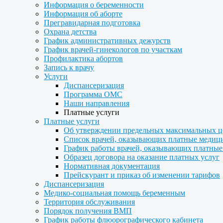
Информация о беременности
Информация об аборте
Прегравидарная подготовка
Охрана детства
График административных дежурств
График врачей-гинекологов по участкам
Профилактика абортов
Запись к врачу
Услуги
Диспансеризация
Программа ОМС
Наши направления
Платные услуги
Платные услуги
Об утверждении предельных максимальных ц
Список врачей, оказывающих платные медиц
График работы врачей, оказывающих платные
Образец договора на оказание платных услуг
Нормативная документация
Прейскурант и приказ об изменении тарифов
Диспансеризация
Медико-социальная помощь беременным
Территория обслуживания
Порядок получения ВМП
График работы флюорографического кабинета