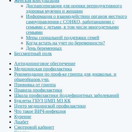
Женская консультация
Диспансеризация для оценки репродуктивного
здоровья мужчин и женщин
Информация о взаимодействии органов местного
самоуправления с СОНКО, работающими с
семьями с детьми, в том числе многодетными
семьями
Меры социальной поддержки семей
Когда встать на учет по беременности?
День беременных
Бессмертный полк
Антидопинговое обеспечение
Медицинская профилактика
Рекомендации по проф-ке гриппа для дошкольн. и
общеобразов.учр.
Прививка от гриппа
Правила профилактики
Школа профилактики йоддефицитных заболеваний
Буклеты ГБУЗ ЦМП МЗ КК
Центр медицинской профилактики
Что такое ВИЧ-инфекция
Курение
Диабет
Смотровой кабинет