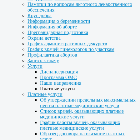
Памятки по вопросам льготного лекарственного
обеспечения
Круг добра
Информация о беременности
Информация об аборте
Прегравидарная подготовка
Охрана детства
График административных дежурств
График врачей-гинекологов по участкам
Профилактика абортов
Запись к врачу
Услуги
Диспансеризация
Программа ОМС
Наши направления
Платные услуги
Платные услуги
Об утверждении предельных максимальных
цен на платные медицинские услуги
Список врачей, оказывающих платные
медицинские услуги
График работы врачей, оказывающих
платные медицинские услуги
Образец договора на оказание платных
услуг