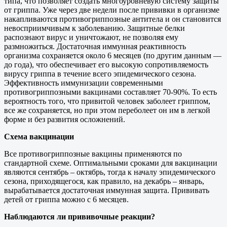
типа, что позволяет создать многоуровневую систему защиты
от гриппа. Уже через две недели после прививки в организме
накапливаются противогриппозные антитела и он становится
невосприимчивым к заболеванию. Защитные белки
распознают вирус и уничтожают, не позволяя ему
размножиться. Достаточная иммунная реактивность
организма сохраняется около 6 месяцев (по другим данным —
до года), что обеспечивает его высокую сопротивляемость
вирусу гриппа в течение всего эпидемического сезона.
Эффективность иммунизации современными
противогриппозными вакцинами составляет 70-90%. То есть
вероятность того, что привитой человек заболеет гриппом,
все же сохраняется, но при этом переболеет он им в легкой
форме и без развития осложнений.
Схема вакцинации
Все противогриппозные вакцины применяются по
стандартной схеме. Оптимальными сроками для вакцинации
являются сентябрь – октябрь, тогда к началу эпидемического
сезона, приходящегося, как правило, на декабрь – январь,
вырабатывается достаточная иммунная защита. Прививать
детей от гриппа можно с 6 месяцев.
Наблюдаются ли прививочные реакции?