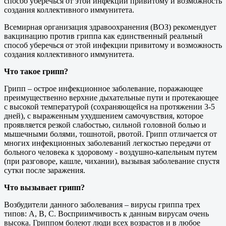
способ уберечься от этой инфекции привитому и возможность
создания коллективного иммунитета.
Всемирная организация здравоохранения (ВОЗ) рекомендует
вакцинацию против гриппа как единственный реальный
способ уберечься от этой инфекции привитому и возможность
создания коллективного иммунитета.
Что такое грипп?
Грипп – острое инфекционное заболевание, поражающее
преимущественно верхние дыхательные пути и протекающее
с высокой температурой (сохраняющейся на протяжении 3-5
дней), с выраженным ухудшением самочувствия, которое
проявляется резкой слабостью, сильной головной болью и
мышечными болями, тошнотой, рвотой. Грипп отличается от
многих инфекционных заболеваний легкостью передачи от
больного человека к здоровому - воздушно-капельным путем
(при разговоре, кашле, чихании), вызывая заболевание спустя
сутки после заражения.
Что вызывает грипп?
Возбудители данного заболевания – вирусы гриппа трех
типов: А, В, С. Восприимчивость к данным вирусам очень
высока. Гриппом болеют люди всех возрастов и в любое