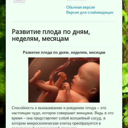
Обычная версия
Версия для слабовидящих
Главная
Развитие плода по дням,
Об учреждении
неделям, месяцам
Для пациента
Развитие плода по дням, неделям, месяцам
Информация для специалистов
Медицинская профилактика
Врачи
Контролирующие органы
Лекарственное обеспечение
Документы
Способность к вынашиванию и рождению плода – это
Вакансии
настоящее чудо, которое совершает женщина. Ведь в это
время – она представляет собой волшебный сосуд, в
Связаться с нами
котором микроскопическая клетка преобразуется в