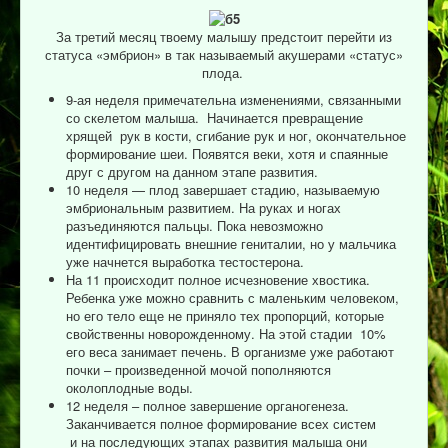
За третий месяц твоему малышу предстоит перейти из
статуса «эмбрион» в так называемый акушерами «статус»
плода.
9-ая неделя примечательна изменениями, связанными
со скелетом малыша. Начинается превращение
хрящей рук в кости, сгибание рук и ног, окончательное
формирование шеи. Появятся веки, хотя и спаянные
друг с другом на данном этапе развития.
10 неделя — плод завершает стадию, называемую
эмбриональным развитием. На руках и ногах
разъединяются пальцы. Пока невозможно
идентифицировать внешние гениталии, но у мальчика
уже начнется выработка тестостерона.
На 11 происходит полное исчезновение хвостика.
Ребенка уже можно сравнить с маленьким человеком,
но его тело еще не приняло тех пропорций, которые
свойственны новорожденному. На этой стадии 10%
его веса занимает печень. В организме уже работают
почки – произведенной мочой пополняются
околоплодные воды.
12 неделя – полное завершение органогенеза.
Заканчивается полное формирование всех систем
и на последующих этапах развития малыша они