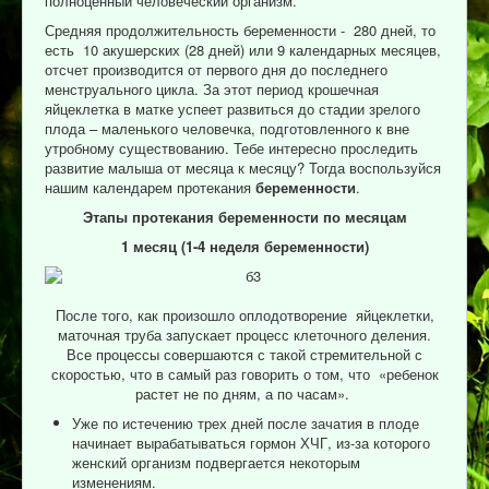
полноценный человеческий организм.
Отзывы пациентов
Средняя продолжительность беременности - 280 дней, то
есть 10 акушерских (28 дней) или 9 календарных месяцев,
Контакты
отсчет производится от первого дня до последнего
менструального цикла. За этот период крошечная
Женская консультация
яйцеклетка в матке успеет развиться до стадии зрелого
Бессмертный полк
плода – маленького человечка, подготовленного к вне
утробному существованию. Тебе интересно проследить
развитие малыша от месяца к месяцу? Тогда воспользуйся
нашим календарем протекания
беременности
.
Этапы протекания беременности по месяцам
1 месяц
(1-4
неделя беременности)
После того, как произошло оплодотворение яйцеклетки,
маточная труба запускает процесс клеточного деления.
Все процессы совершаются с такой стремительной с
скоростью, что в самый раз говорить о том, что «ребенок
растет не по дням, а по часам».
Уже по истечению трех дней после зачатия в плоде
начинает вырабатываться гормон ХЧГ, из-за которого
женский организм подвергается некоторым
изменениям.