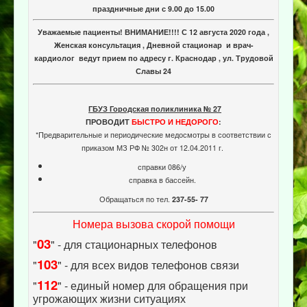
праздничные дни с 9.00 до 15.00
Уважаемые пациенты! ВНИМАНИЕ!!!! С 12 августа 2020 года ,
Женская консультация , Дневной стационар и врач-
кардиолог ведут прием по адресу г. Краснодар , ул. Трудовой
Славы 24
ГБУЗ Городская поликлиника № 27
ПРОВОДИТ
БЫСТРО И НЕДОРОГО
:
*Предварительные и периодические медосмотры в соответствии с
приказом МЗ РФ № 302н от 12.04.2011 г.
справки 086/у
справка в бассейн.
Обращаться по тел.
237-55- 77
Номера вызова скорой помощи
03
"
" - для стационарных телефонов
103
"
" - для всех видов телефонов связи
112
"
" - единый номер для обращения при
угрожающих жизни ситуациях