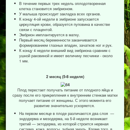
В течение первых трех недель оплодотворенная
клетка становится эмбрионом.
У малыша происходит закладка всех органов.
К концу 4-ой недели в эмбрионе запускается
циркуляция крови, образуется пуповина в качестве
связи с плацентой.
Эмбрион имплантируется в матку.
Первый месяц беременности заканчивается
формированием глазных впадин, зачатков ног и рук.
К концу 4 недели внешний вид эмбриона сравним с
ушной раковиной и имеет величину песчинки - около
1 мм.
2 месяц
(5-8
неделя)
Плод перестает получать питание от плодного яйца и
сразу после его прикрепления к внутренним стенкам матки
получает питание от женщины. С этого момента его
развитие значительно ускоряется.
На первом месяце в плоде различаются два слоя —
эндодерма и мезодерма, на 5-й неделе возникает
третий — эктодерма, из которой строится нервная
система, кожа, волосы, зубная эмаль. Кроме того, в