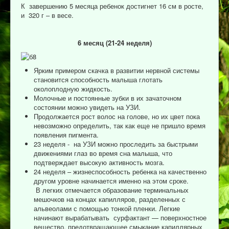
К завершению 5 месяца ребенок достигнет 16 см в росте,
и 320 г – в весе.
6 месяц
(21-24
неделя)
Ярким примером скачка в развитии нервной системы
становится способность малыша глотать
околоплодную жидкость.
Молочные и постоянные зубки в их зачаточном
состоянии можно увидеть на УЗИ.
Продолжается рост волос на голове, но их цвет пока
невозможно определить, так как еще не пришло время
появления пигмента.
23 неделя - на УЗИ можно проследить за быстрыми
движениями глаз во время сна малыша, что
подтверждает высокую активность мозга.
24 неделя – жизнеспособность ребенка на качественно
другом уровне начинается именно на этом сроке.
В легких отмечается образование терминальных
мешочков на концах капилляров, разделенных с
альвеолами с помощью тонкой пленки. Легкие
начинают вырабатывать сурфактант — поверхностное
вещество, предотвращающее смыкание капиллярных