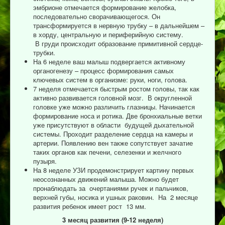
эмбрионе отмечается формирование желобка,
последовательно сворачивающегося. Он
трансформируется в нервную трубку – в дальнейшем –
в хорду, центральную и периферийную систему.
В груди происходит образование примитивной сердце-
трубки.
На 6 неделе ваш малыш подвергается активному
органогенезу – процесс формирования самых
ключевых систем в организме: руки, ноги, голова.
7 неделя отмечается быстрым ростом головы, так как
активно развивается головной мозг. В округленной
головке уже можно различить глазницы. Начинается
формирование носа и ротика. Две бронхиальные ветки
уже присутствуют в области будущей дыхательной
системы. Проходит разделение сердца на камеры и
артерии. Появлению вен также сопутствует зачатие
таких органов как печени, селезенки и желчного
пузыря.
На 8 неделе УЗИ продемонстрирует картину первых
неосознанных движений малыша. Можно будет
пронаблюдать за очертаниями ручек и пальчиков,
верхней губы, носика и ушных раковин. На 2 месяце
развития ребенок имеет рост 13 мм.
3 месяц развития
(9-12
неделя)