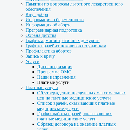
Памятки по вопросам льготного лекарственного
обеспечения
Круг добра
Информация о беременности
Информация об аборте
Прегравидарная подготовка
Охрана детства
График административных дежурств
График врачей-гинекологов по участкам
Профилактика абортов
Запись к врачу
Услуги
Диспансеризация
Программа ОМС
Наши направления
Платные услуги
Платные услуги
Об утверждении предельных максимальных
цен на платные медицинские услуги
Список врачей, оказывающих платные
медицинские услуги
График работы врачей, оказывающих
платные медицинские услуги
Образец договора на оказание платных
услуг