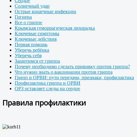
Сердце
Солнечный удар
Острые кишечные инфекции
Гигиена
Все о гриппе
Крымская геморрагическая лихорадка
Ключевые симптомы
Ключевые действия
Первая помощь
Уберечь ребёнка
Уберечь себя
Защитимся от гриппа
Почему необходимо сделать прививку против гриппа?
Что нужно знать о вакцинации против гриппа
Грипп и ОРВИ: пути передачи, признаки, профилактика
Профилактика гриппа и ОРВИ
ОРЗ оставляет следы на сердце
Правила профилактики