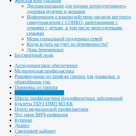
Женская консультация
Диспансеризация для оценки репродуктивного
здоровья мужчин и женщин
Информация о взаимодействии органов местного
самоуправления с СОНКО, работающими с
семьями с детьми, в том числе многодетными
семьями
Меры социальной поддержки семей
Когда встать на учет по беременности?
День беременных
Бессмертный полк
Антидопинговое обеспечение
Медицинская профилактика
Рекомендации по проф-ке гриппа для дошкольн. и
общеобразов.учр.
Прививка от гриппа
Правила профилактики
Школа профилактики йоддефицитных заболеваний
Буклеты ГБУЗ ЦМП МЗ КК
Центр медицинской профилактики
Что такое ВИЧ-инфекция
Курение
Диабет
Смотровой кабинет