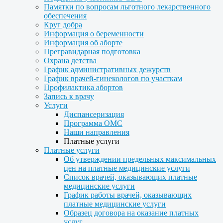
Памятки по вопросам льготного лекарственного
обеспечения
Круг добра
Информация о беременности
Информация об аборте
Прегравидарная подготовка
Охрана детства
График административных дежурств
График врачей-гинекологов по участкам
Профилактика абортов
Запись к врачу
Услуги
Диспансеризация
Программа ОМС
Наши направления
Платные услуги
Платные услуги
Об утверждении предельных максимальных
цен на платные медицинские услуги
Список врачей, оказывающих платные
медицинские услуги
График работы врачей, оказывающих
платные медицинские услуги
Образец договора на оказание платных
услуг