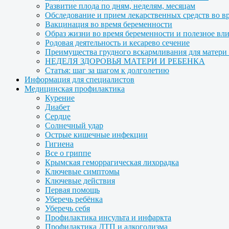
Развитие плода по дням, неделям, месяцам
Обследование и прием лекарственных средств во в
Вакцинация во время беременности
Образ жизни во время беременности и полезное вл
Родовая деятельность и кесарево сечение
Преимущества грудного вскармливания для матери и
НЕДЕЛЯ ЗДОРОВЬЯ МАТЕРИ И РЕБЕНКА
Статья: шаг за шагом к долголетию
Информация для специалистов
Медицинская профилактика
Курение
Диабет
Сердце
Солнечный удар
Острые кишечные инфекции
Гигиена
Все о гриппе
Крымская геморрагическая лихорадка
Ключевые симптомы
Ключевые действия
Первая помощь
Уберечь ребёнка
Уберечь себя
Профилактика инсульта и инфаркта
Профилактика ДТП и алкоголизма