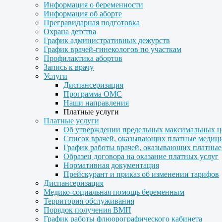
Информация о беременности
Информация об аборте
Прегравидарная подготовка
Охрана детства
График административных дежурств
График врачей-гинекологов по участкам
Профилактика абортов
Запись к врачу
Услуги
Диспансеризация
Программа ОМС
Наши направления
Платные услуги
Платные услуги
Об утверждении предельных максимальных ц
Список врачей, оказывающих платные медиц
График работы врачей, оказывающих платные
Образец договора на оказание платных услуг
Нормативная документация
Прейскурант и приказ об изменении тарифов
Диспансеризация
Медико-социальная помощь беременным
Территория обслуживания
Порядок получения ВМП
График работы флюорографического кабинета