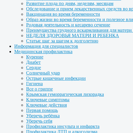
Развитие плода по дням, неделям, месяцам
Обследование и прием лекарственных средств во в
Вакцинация во время беременности
Образ жизни во время беременности и полезное вл
Родовая деятельность и кесарево сечение
Преимущества грудного вскармливания для матери и
НЕДЕЛЯ ЗДОРОВЬЯ МАТЕРИ И РЕБЕНКА
Статья: шаг за шагом к долголетию
Информация для специалистов
Медицинская профилактика
Курение
Диабет
Сердце
Солнечный удар
Острые кишечные инфекции
Гигиена
Все о гриппе
Крымская геморрагическая лихорадка
Ключевые симптомы
Ключевые действия
Первая помощь
Уберечь ребёнка
Уберечь себя
Профилактика инсульта и инфаркта
Профилактика ДТП и алкоголизма