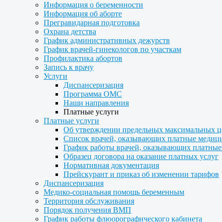
Информация о беременности
Информация об аборте
Прегравидарная подготовка
Охрана детства
График административных дежурств
График врачей-гинекологов по участкам
Профилактика абортов
Запись к врачу
Услуги
Диспансеризация
Программа ОМС
Наши направления
Платные услуги
Платные услуги
Об утверждении предельных максимальных ц
Список врачей, оказывающих платные медиц
График работы врачей, оказывающих платные
Образец договора на оказание платных услуг
Нормативная документация
Прейскурант и приказ об изменении тарифов
Диспансеризация
Медико-социальная помощь беременным
Территория обслуживания
Порядок получения ВМП
График работы флюорографического кабинета