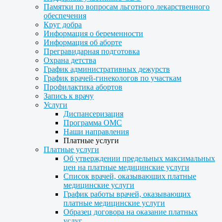
Памятки по вопросам льготного лекарственного
обеспечения
Круг добра
Информация о беременности
Информация об аборте
Прегравидарная подготовка
Охрана детства
График административных дежурств
График врачей-гинекологов по участкам
Профилактика абортов
Запись к врачу
Услуги
Диспансеризация
Программа ОМС
Наши направления
Платные услуги
Платные услуги
Об утверждении предельных максимальных
цен на платные медицинские услуги
Список врачей, оказывающих платные
медицинские услуги
График работы врачей, оказывающих
платные медицинские услуги
Образец договора на оказание платных
услуг