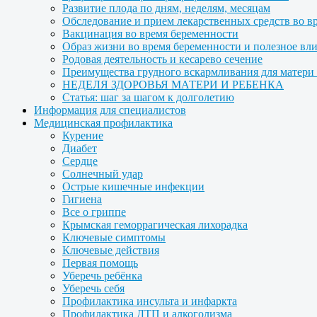
Развитие плода по дням, неделям, месяцам
Обследование и прием лекарственных средств во в
Вакцинация во время беременности
Образ жизни во время беременности и полезное вл
Родовая деятельность и кесарево сечение
Преимущества грудного вскармливания для матери и
НЕДЕЛЯ ЗДОРОВЬЯ МАТЕРИ И РЕБЕНКА
Статья: шаг за шагом к долголетию
Информация для специалистов
Медицинская профилактика
Курение
Диабет
Сердце
Солнечный удар
Острые кишечные инфекции
Гигиена
Все о гриппе
Крымская геморрагическая лихорадка
Ключевые симптомы
Ключевые действия
Первая помощь
Уберечь ребёнка
Уберечь себя
Профилактика инсульта и инфаркта
Профилактика ДТП и алкоголизма