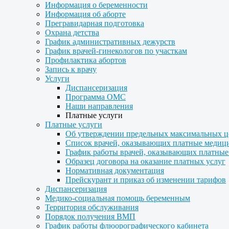
Информация о беременности
Информация об аборте
Прегравидарная подготовка
Охрана детства
График административных дежурств
График врачей-гинекологов по участкам
Профилактика абортов
Запись к врачу
Услуги
Диспансеризация
Программа ОМС
Наши направления
Платные услуги
Платные услуги
Об утверждении предельных максимальных ц
Список врачей, оказывающих платные медиц
График работы врачей, оказывающих платные
Образец договора на оказание платных услуг
Нормативная документация
Прейскурант и приказ об изменении тарифов
Диспансеризация
Медико-социальная помощь беременным
Территория обслуживания
Порядок получения ВМП
График работы флюорографического кабинета