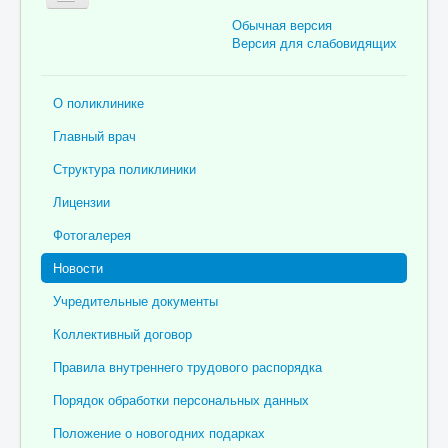
Обычная версия
Версия для слабовидящих
Главная
О поликлинике
Об учреждении
Главный врач
Для пациента
Структура поликлиники
Информация для специалистов
Лицензии
Медицинская профилактика
Фотогалерея
Врачи
Новости
Контролирующие органы
Учредительные документы
Лекарственное обеспечение
Коллективный договор
Документы
Правила внутреннего трудового распорядка
Вакансии
Порядок обработки персональных данных
Связаться с нами
Положение о новогодних подарках