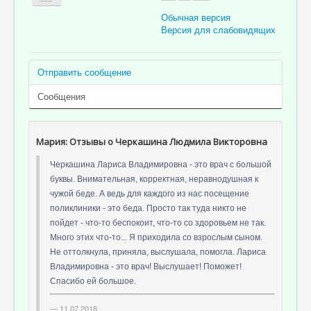
Обычная версия
Версия для слабовидящих
Главная
Отправить сообщение
Об учреждении
Сообщения
Для пациента
Информация для специалистов
Мария: Отзывы о Черкашина Людмила Викторовна
Медицинская профилактика
Черкашина Лариса Владимировна - это врач с большой
Врачи
буквы. Внимательная, корректная, неравнодушная к
чужой беде. А ведь для каждого из нас посещение
Контролирующие органы
поликлиники - это беда. Просто так туда никто не
пойдет - что-то беспокоит, что-то со здоровьем не так.
Лекарственное обеспечение
Много этих что-то... Я приходила со взрослым сыном.
Документы
Не оттолкнула, приняла, выслушала, помогла. Лариса
Владимировна - это врач! Выслушает! Поможет!
Вакансии
Спасибо ей большое.
Связаться с нами
11.07.2018