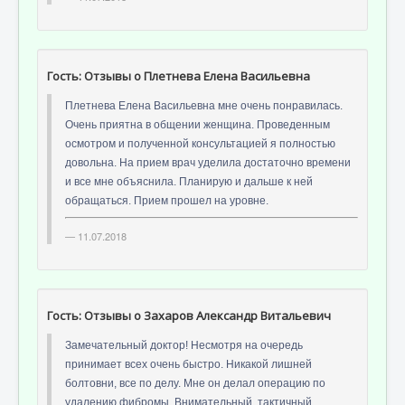
Отзывы пациентов
Контакты
Женская консультация
Гость: Отзывы о Плетнева Елена Васильевна
Бессмертный полк
Плетнева Елена Васильевна мне очень понравилась.
Очень приятна в общении женщина. Проведенным
осмотром и полученной консультацией я полностью
довольна. На прием врач уделила достаточно времени
и все мне объяснила. Планирую и дальше к ней
обращаться. Прием прошел на уровне.
11.07.2018
Гость: Отзывы о Захаров Александр Витальевич
Замечательный доктор! Несмотря на очередь
принимает всех очень быстро. Никакой лишней
болтовни, все по делу. Мне он делал операцию по
удалению фибромы. Внимательный, тактичный,