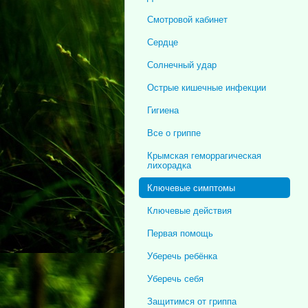
Смотровой кабинет
Сердце
Солнечный удар
Острые кишечные инфекции
Гигиена
Все о гриппе
Крымская геморрагическая
лихорадка
Ключевые симптомы
Ключевые действия
Первая помощь
Уберечь ребёнка
Уберечь себя
Защитимся от гриппа