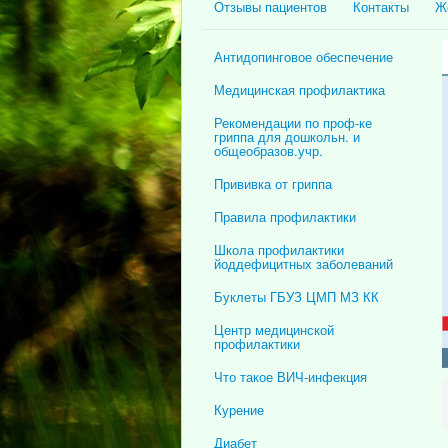
Отзывы пациентов
Контакты
Ж
Антидопинговое обеспечение
Медицинская профилактика
Рекомендации по проф-ке
гриппа для дошкольн. и
общеобразов.учр.
Прививка от гриппа
Правила профилактики
Школа профилактики
йоддефицитных заболеваний
Буклеты ГБУЗ ЦМП МЗ КК
Центр медицинской
профилактики
Что такое ВИЧ-инфекция
Курение
Диабет