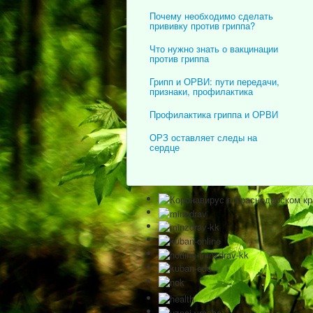
Почему необходимо сделать
прививку против гриппа?
Что нужно знать о вакцинации
против гриппа
Грипп и ОРВИ: пути передачи,
признаки, профилактика
Профилактика гриппа и ОРВИ
ОРЗ оставляет следы на
сердце