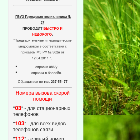
ГБУЗ Городская поликлиника №
27
ПРОВОДИТ
БЫСТРО И
НЕДОРОГО
:
*Предварительные и периодические
медосмотры в соответствии с
приказом МЗ РФ № 302н от
12.04.2011 г.
справки 086/у
справка в бассейн.
Обращаться по тел.
237-55- 77
Номера вызова скорой
помощи
03
"
" - для стационарных
телефонов
103
"
" - для всех видов
телефонов связи
112
"
" - единый номер