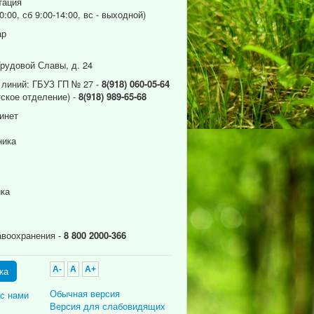
тация
0:00, сб 9:00-14:00, вс - выходной)
ар
Трудовой Славы, д. 24
 линий: ГБУЗ ГП № 27 -
8(918) 060-05-64
ское отделение) -
8(918) 989-65-68
инет
ника
ика
авоохранения -
8 800 2000-366
ка
A-
A
A+
Обычная версия
 с нами
Версия для слабовидящих