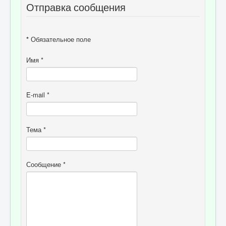
Отправка сообщения
Отзывы пациентов
Контакты
*
Обязательное поле
Женская консультация
Бессмертный полк
Имя
*
E-mail
*
Тема
*
Сообщение
*