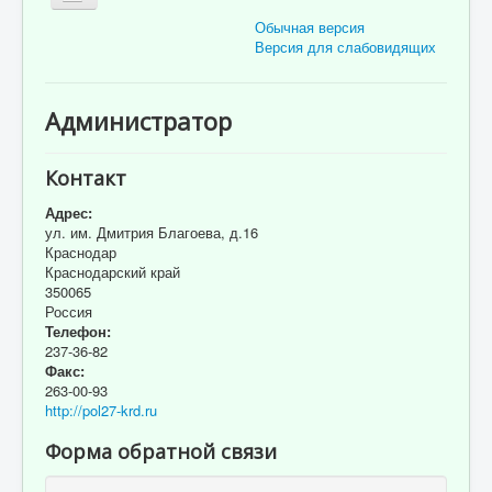
Обычная версия
Версия для слабовидящих
Главная
Администратор
Об учреждении
Для пациента
Контакт
Информация для специалистов
Адрес:
ул. им. Дмитрия Благоева, д.16
Медицинская профилактика
Краснодар
Краснодарский край
Врачи
350065
Россия
Контролирующие органы
Телефон:
237-36-82
Лекарственное обеспечение
Факс:
263-00-93
Документы
http://pol27-krd.ru
Вакансии
Форма обратной связи
Связаться с нами