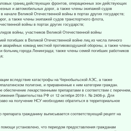
тыловых границ действующих фронтов, операционных зон действующих
езных и автомобильных дорог, а также члены экипажей судов
 в начале Великой Отечественной войны в портах других государств;
рог, а также члены экипажей судов транспортного флота,
чественной войны в портах других государств;
алидов войны, участников Великой Отечественной войны
мей погибших в Великой Отечественной войне лиц из числа личного
и аварийных команд местной противовоздушной обороны, а также члены
 и больниц города Ленинграда; также члены семей погибших работников
а;
иации вследствие катастрофы на Чернобыльской АЭС, а также
палатинском полигоне, и приравненные к ним категории граждан
.
е обеспечение лекарственными препаратами в соответствии с перечнем
жения Правительства РФ от 12 октября 2019 г. № 2406-р. Для
раво на получение НСУ необходимо обратиться в территориальное
о препарата гражданину выписывается соответствующий рецепт на
й помощи установлено, что периодом предоставления гражданам