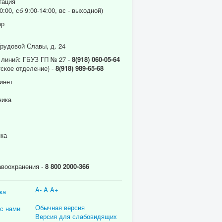
тация
0:00, сб 9:00-14:00, вс - выходной)
ар
Трудовой Славы, д. 24
 линий: ГБУЗ ГП № 27 -
8(918) 060-05-64
ское отделение) -
8(918) 989-65-68
инет
ника
ика
авоохранения -
8 800 2000-366
A-
A
A+
ка
Обычная версия
 с нами
Версия для слабовидящих