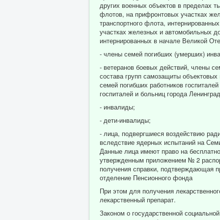
других военных объектов в пределах 
флотов, на прифронтовых участках жел
транспортного флота, интернированных
участках железных и автомобильных до
интернированных в начале Великой Оте
- члены семей погибших (умерших) инв
- ветеранов боевых действий, члены се
состава групп самозащиты объектовых 
семей погибших работников госпиталей
госпиталей и больниц города Ленинград
- инвалиды;
- дети-инвалиды;
- лица, подвергшиеся воздействию рад
вследствие ядерных испытаний на Семи
Данные лица имеют право на бесплатно
утвержденным приложением № 2 распоря
получения справки, подтверждающая п
отделение Пенсионного фонда
При этом для получения лекарственног
лекарственный препарат.
Законом о государственной социально