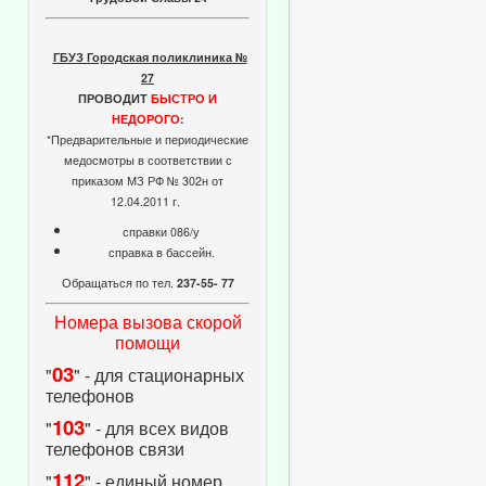
ГБУЗ Городская поликлиника №
27
ПРОВОДИТ
БЫСТРО И
НЕДОРОГО
:
*Предварительные и периодические
медосмотры в соответствии с
приказом МЗ РФ № 302н от
12.04.2011 г.
справки 086/у
справка в бассейн.
Обращаться по тел.
237-55- 77
Номера вызова скорой
помощи
03
"
" - для стационарных
телефонов
103
"
" - для всех видов
телефонов связи
112
"
" - единый номер