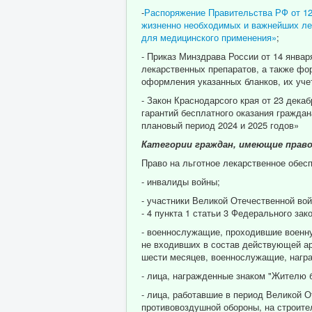
-
Распоряжение Правительства РФ от 12.
жизненно необходимых и важнейших лек
для медицинского применения»
;
- Приказ Минздрава России от 14 январ
лекарственных препаратов, а также фо
оформления указанных бланков, их уче
- Закон Краснодарсого края от 23 дека
гарантий бесплатного оказания гражда
плановый период 2024 и 2025 годов»
Категории граждан, имеющие право
Право на льготное лекарственное обес
- инвалиды войны;
- участники Великой Отечественной вой
- 4 пункта 1 статьи 3 Федерального зак
- военнослужащие, проходившие военну
не входивших в состав действующей арм
шести месяцев, военнослужащие, нагр
- лица, награжденные знаком "Жителю 
- лица, работавшие в период Великой 
противовоздушной обороны, на строите