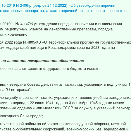
10.2019 N 2406-р (ред. от 24.12.2022) «Об утверждении перечня
арственных препаратов, а также перечней лекарственных препаратов
я 2019 г. № 4н «Об утверждении порядка назначения и выписывания
рм рецептурных бланков на лекарственные препараты, порядка
та и хранения»;
бря 2022 года N 4805-КЗ «О Территориальной программе государственных
нам медицинской помощи в Краснодарском крае на 2023 год и на
 на льготное лекарственное обеспечение:
печение за счет средств федерального бюджета имеют:
ны; - ветераны боевых действий из числа лиц, указанных в подпунктах 1
она "О ветеранах";
ю службу в воинских частях, учреждениях, военно-учебных заведениях,
ии, в период с 22 июня 1941 года по 3 сентября 1945 года не менее
ажденные орденами или медалями СССР за службу в указанный период;
блокадного Ленинграда";
Отечественной войны на объектах противовоздушной обороны, местной
ль­стве оборонительных сооружений, военно-морских баз, аэродромов и