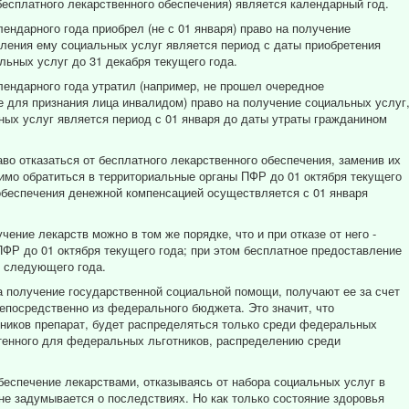
бесплатного лекарственного обеспечения) является календарный год.
лендарного года приобрел (не с 01 января) право на получение
ления ему социальных услуг является период с даты приобретения
льных услуг до 31 декабря текущего года.
лендарного года утратил (например, не прошел очередное
 для признания лица инвалидом) право на получение социальных услуг
ых услуг является период с 01 января до даты утраты гражданином
во отказаться от бесплатного лекарственного обеспечения, заменив их
имо обратиться в территориальные органы ПФР до 01 октября текущего
 обеспечения денежной компенсацией осуществляется с 01 января
ение лекарств можно в том же порядке, что и при отказе от него -
ПФР до 01 октября текущего года; при этом бесплатное предоставление
я следующего года.
 получение государственной социальной помощи, получают ее за счет
епосредственно из федерального бюджета. Это значит, что
ников препарат, будет распределяться только среди федеральных
етенного для федеральных льготников, распределению среди
беспечение лекарствами, отказываясь от набора социальных услуг в
не задумывается о последствиях. Но как только состояние здоровья