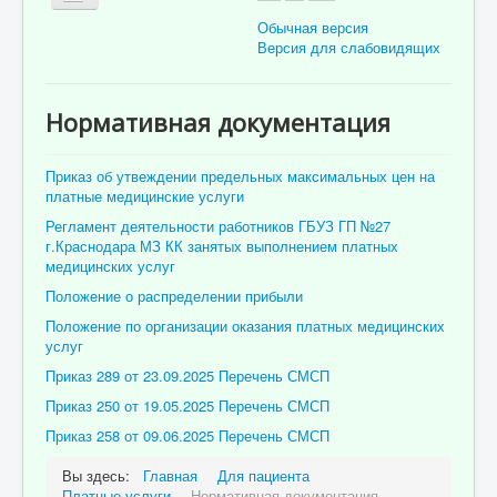
Обычная версия
Версия для слабовидящих
Главная
Нормативная документация
Об учреждении
Для пациента
Приказ об утвеждении предельных максимальных цен на
платные медицинские услуги
Информация для специалистов
Регламент деятельности работников ГБУЗ ГП №27
г.Краснодара МЗ КК занятых выполнением платных
Медицинская профилактика
медицинских услуг
Врачи
Положение о распределении прибыли
Контролирующие органы
Положение по организации оказания платных медицинских
услуг
Лекарственное обеспечение
Приказ 289 от 23.09.2025 Перечень СМСП
Документы
Приказ 250 от 19.05.2025 Перечень СМСП
Приказ 258 от 09.06.2025 Перечень СМСП
Вакансии
Связаться с нами
Вы здесь:
Главная
Для пациента
Платные услуги
Нормативная документация