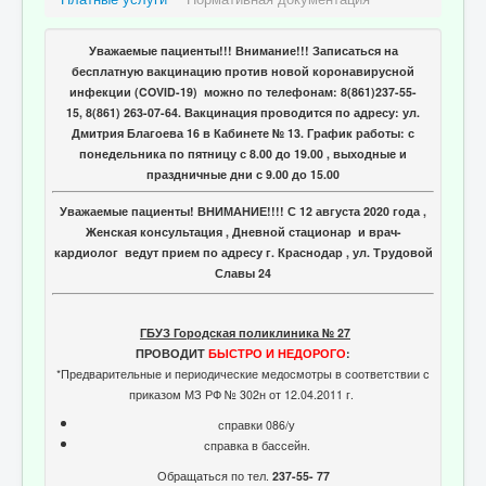
Отзывы пациентов
Контакты
Уважаемые пациенты!!! Внимание!!! Записаться на
бесплатную вакцинацию против новой коронавирусной
Женская консультация
инфекции (COVID-19) можно по телефонам: 8(861)237-55-
15, 8(861) 263-07-64. Вакцинация проводится по адресу: ул.
Бессмертный полк
Дмитрия Благоева 16 в Кабинете № 13. График работы: с
понедельника по пятницу с 8.00 до 19.00 , выходные и
праздничные дни с 9.00 до 15.00
Уважаемые пациенты! ВНИМАНИЕ!!!! С 12 августа 2020 года ,
Женская консультация , Дневной стационар и врач-
кардиолог ведут прием по адресу г. Краснодар , ул. Трудовой
Славы 24
ГБУЗ Городская поликлиника № 27
ПРОВОДИТ
БЫСТРО И НЕДОРОГО
:
*Предварительные и периодические медосмотры в соответствии с
приказом МЗ РФ № 302н от 12.04.2011 г.
справки 086/у
справка в бассейн.
Обращаться по тел.
237-55- 77