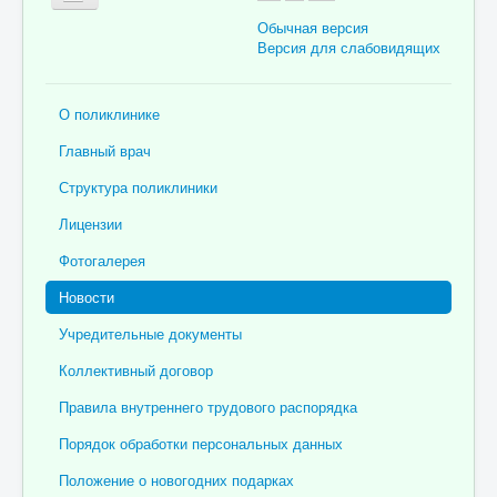
Обычная версия
Версия для слабовидящих
Главная
О поликлинике
Об учреждении
Главный врач
Для пациента
Структура поликлиники
Информация для специалистов
Лицензии
Медицинская профилактика
Фотогалерея
Врачи
Новости
Контролирующие органы
Учредительные документы
Лекарственное обеспечение
Коллективный договор
Документы
Правила внутреннего трудового распорядка
Вакансии
Порядок обработки персональных данных
Связаться с нами
Положение о новогодних подарках