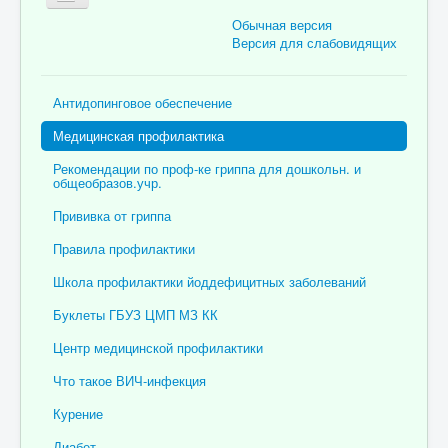
Обычная версия
Версия для слабовидящих
Главная
Антидопинговое обеспечение
Об учреждении
Медицинская профилактика
Для пациента
Рекомендации по проф-ке гриппа для дошкольн. и
общеобразов.учр.
Информация для специалистов
Прививка от гриппа
Медицинская профилактика
Правила профилактики
Врачи
Школа профилактики йоддефицитных заболеваний
Контролирующие органы
Буклеты ГБУЗ ЦМП МЗ КК
Лекарственное обеспечение
Центр медицинской профилактики
Документы
Что такое ВИЧ-инфекция
Вакансии
Курение
Связаться с нами
Диабет